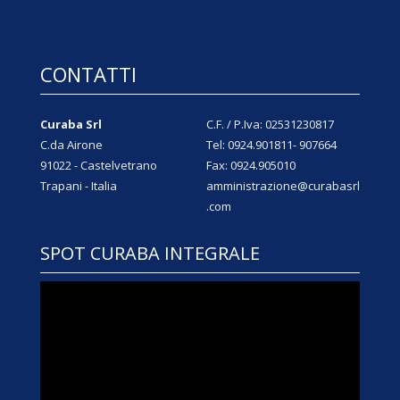
CONTATTI
Curaba Srl
C.F. / P.Iva: 02531230817
C.da Airone
Tel: 0924.901811- 907664
91022 - Castelvetrano
Fax: 0924.905010
Trapani - Italia
amministrazione@curabasrl
.com
SPOT CURABA INTEGRALE