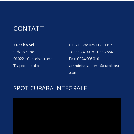
CONTATTI
Curaba Srl
C.F. / P.Iva: 02531230817
C.da Airone
Tel: 0924.901811- 907664
91022 - Castelvetrano
Fax: 0924.905010
Trapani - Italia
amministrazione@curabasrl
.com
SPOT CURABA INTEGRALE